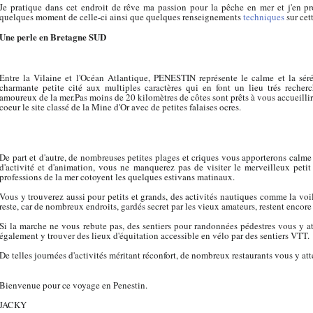
Je pratique dans cet endroit de rêve ma passion pour la pêche en mer et j'en pr
quelques moment de celle-ci ainsi que quelques renseignements
techniques
sur cet
Une perle en Bretagne SUD
Entre la Vilaine et l'Océan Atlantique, PENESTIN représente le calme et la séré
charmante petite cité aux multiples caractères qui en font un lieu trés recherc
amoureux de la mer.Pas moins de 20 kilomètres de côtes sont prêts à vous accueilli
coeur le site classé de la Mine d'Or avec de petites falaises ocres.
De part et d'autre, de nombreuses petites plages et criques vous apporterons calme 
d'activité et d'animation, vous ne manquerez pas de visiter le merveilleux peti
professions de la mer cotoyent les quelques estivans matinaux.
Vous y trouverez aussi pour petits et grands, des activités nautiques comme la vo
reste, car de nombreux endroits, gardés secret par les vieux amateurs, restent encore
Si la marche ne vous rebute pas, des sentiers pour randonnées pédestres vous y 
également y trouver des lieux d'équitation accessible en vélo par des sentiers VTT.
De telles journées d'activités méritant réconfort, de nombreux restaurants vous y at
Bienvenue pour ce voyage en Penestin.
JACKY