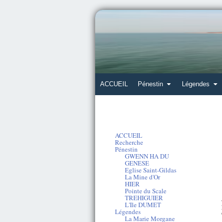
ACCUEIL
Pénestin
Légendes
ACCUEIL
Recherche
Pénestin
GWENN HA DU
GENESE
Eglise Saint-Gildas
La Mine d'Or
HIER
Pointe du Scale
TREHIGUIER
L'Ile DUMET
Légendes
La Marie Morgane