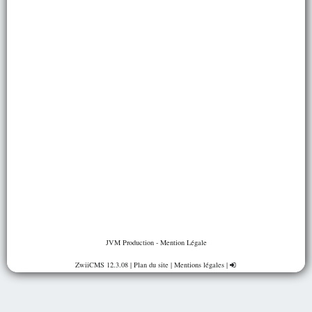
JVM Production -
Mention Légale
ZwiiCMS
12.3.08
|
Plan du site
|
Mentions légales
|